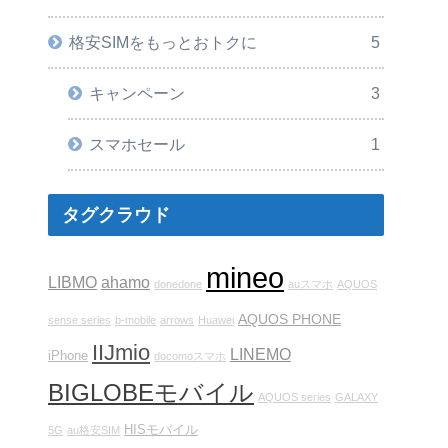
格安SIMをもっとおトクに
5
キャンペーン
3
スマホセール
1
タグクラウド
mineo
LIBMO
ahamo
donedone
auスマホ
AQUOS
AQUOS PHONE
sense series
b-mobile
arrows
Huawei
IIJmio
LINEMO
iPhone
docomoスマホ
BIGLOBEモバイル
AQUOS series
GALAXY
HISモバイル
5G
au格安SIM