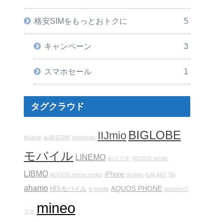
格安SIMをもっとおトクに
5
キャンペーン
3
スマホセール
1
タグクラウド
BIGLOBE
IIJmio
Huawei
au格安SIM
donedone
モバイル
LINEMO
auスマホ
AQUOS series
LIBMO
iPhone
AQUOS sense series
arrows
GALAXY
5G
ahamo
AQUOS PHONE
HISモバイル
b-mobile
docomoス
mineo
マホ