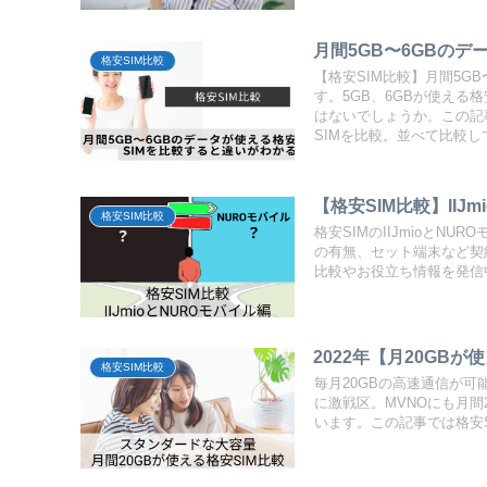
月間5GB〜6GBの
格安SIM比較
【格安SIM比較】月間5G
す。5GB、6GBが使える
はないでしょうか。この記事
SIMを比較。並べて比較
安SIMを選びやすくなりま
【格安SIM比較】II
格安SIM比較
格安SIMのIIJmioと
の有無、セット端末など契
比較やお役立ち情報を発信
2022年【月20GB
格安SIM比較
毎月20GBの高速通信が可
に激戦区。MVNOにも月
います。この記事では格安S