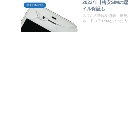
2022年【格安SI
格安SIM比較
イル保証も
スマホの故障や盗難、紛失
ら、ドコモやauといった大手