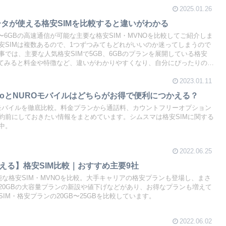
2025.01.26
データが使える格安SIMを比較すると違いがわかる
B〜6GBの高速通信が可能な主要な格安SIM・MVNOを比較してご紹介しま
格安SIMは複数あるので、1つずつみてもどれがいいのか迷ってしまうので
では、主要な人気格安SIMで5GB、6GBのプランを展開している格安
してみると料金や特徴など、違いがわかりやすくなり、自分にぴったりの格
す。
2023.01.11
JmioとNUROモバイルはどちらがお得で便利につかえる？
NUROモバイルを徹底比較。料金プランから通話料、カウントフリーオプション
約前にしておきたい情報をまとめています。シムスマは格安SIMに関する
中。
2022.06.25
が使える】格安SIM比較｜おすすめ主要9社
能な格安SIM・MVNOを比較。大手キャリアの格安プランも登場し、まさ
間20GBの大容量プランの新設や値下げなどがあり、お得なプランも増えて
IM・格安プランの20GB〜25GBを比較しています。
2022.06.02