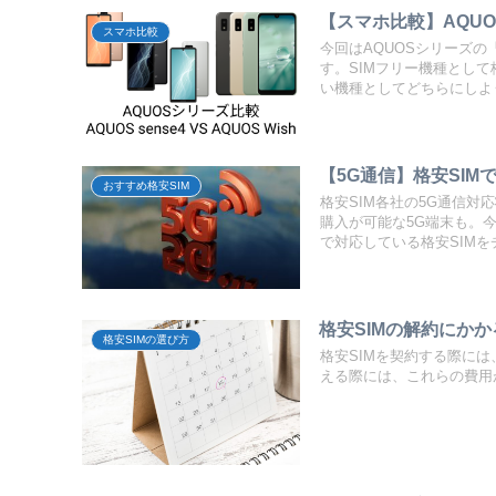
【スマホ比較】AQUOS
スマホ比較
今回はAQUOSシリーズの「A
す。SIMフリー機種として
い機種としてどちらにしよ
【5G通信】格安SIM
おすすめ格安SIM
格安SIM各社の5G通信
購入が可能な5G端末も。
で対応している格安SIM
格安SIMの解約にか
格安SIMの選び方
格安SIMを契約する際に
える際には、これらの費用が