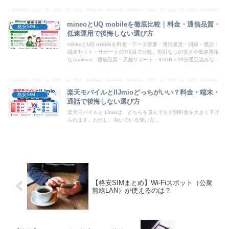
mineoとUQ mobileを徹底比較｜料金・通信品質・
格安SIM比較
低速運用で後悔しない選び方
mineoとUQ mobileを料金・データ容量・通信速度・回線・通話・
端末セット・サポートの7項目で比較。割引なしの安さや低速運用
ならmineo、通信品質・店舗サポート・35GB＋10分通話込みなら
UQ mobileがおすすめ。あなたに合う選び方を解説します。
楽天モバイルとIIJmioどっちがいい？料金・端末・
格安SIM比較
通話で後悔しない選び方
楽天モバイルとIIJmioは、どちらを選んでも月額料金を大きく下げ
られます。ただし、向いている使い方...
【格安SIMまとめ】Wi-Fiスポット（公衆
無線LAN）が使えるのは？