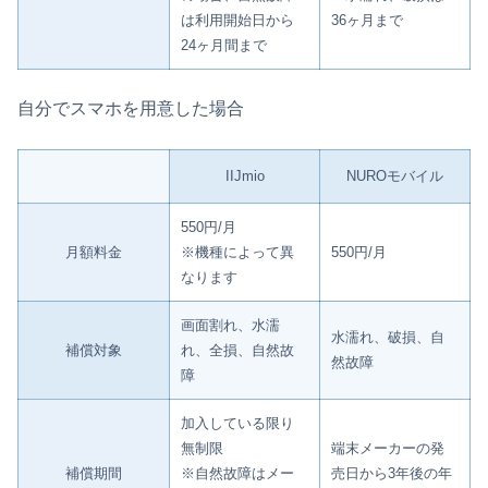
は利用開始日から
36ヶ月まで
24ヶ月間まで
自分でスマホを用意した場合
IIJmio
NUROモバイル
550円/月
月額料金
※機種によって異
550円/月
なります
画面割れ、水濡
水濡れ、破損、自
補償対象
れ、全損、自然故
然故障
障
加入している限り
無制限
端末メーカーの発
補償期間
※自然故障はメー
売日から3年後の年