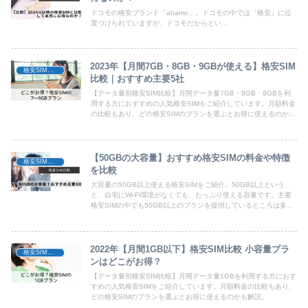
ドコモの格安ブランド「ahamo」。ドコモの中では「格安」に位
置づけられていますが、ドコモだからとい...
2023年【月間7GB・8GB・9GBが使える】格安SIM
格安SIM比較
比較｜おすすめ主要5社
【データ量別格安SIM比較】月間データ量7GB・8GB・9GBを利
用する方におすすめの人気格安SIMをご紹介しています。月額料金
の比較もあり、どの格安SIMのプランを選ぶとお得に使えるのかも
解説。
【50GBの大容量】おすすめ格安SIMの料金や特徴
格安SIM比較
を比較
大容量の50GB以上使える格安SIMをご紹介。50GB以上という
と、自宅にWi-Fi環境がなくても、たっぷり使える容量です。主要
格安SIMの中でも50GB以上のプランを提供しているところは多く
はありませんが、その中でも比較してみると各社の特徴やメリッ
ト・デメリットがわかってきます。今回は50GBプランを提供して
いる5社の格安SIMからおすすめ3社をご紹介します。
2022年【月間1GB以下】格安SIM比較 小容量プラ
格安SIM比較
ンはどこがお得？
【データ量別格安SIM比較】月間データ量1GBを利用する方におす
すめの人気格安SIMをご紹介しています。月額料金の比較もあり、
どの格安SIMのプランを選ぶとお得に使えるのかも解説。