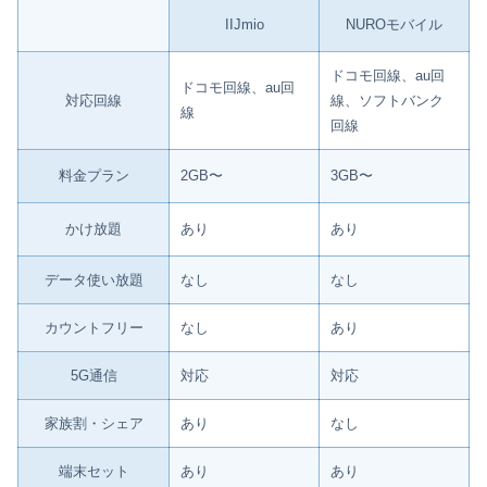
IIJmio
NUROモバイル
ドコモ回線、au回
ドコモ回線、au回
対応回線
線、ソフトバンク
線
回線
料金プラン
2GB〜
3GB〜
かけ放題
あり
あり
データ使い放題
なし
なし
カウントフリー
なし
あり
5G通信
対応
対応
家族割・シェア
あり
なし
端末セット
あり
あり