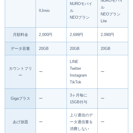
NUROモバイ
NUROモバイ
ル
IIJmio
ル
NEOプラン
NEOプラン
Lite
月額料金
2,000円
2,699円
2,090円
データ容量
20GB
20GB
20GB
LINE
カウントフリ
Twitter
ー
ー
ー
Instagram
TikTok
3ヶ月毎に
Gigaプラス
ー
ー
15GB付与
上り通信のデ
あげ放題
ー
ータ通信量を
ー
消費しない