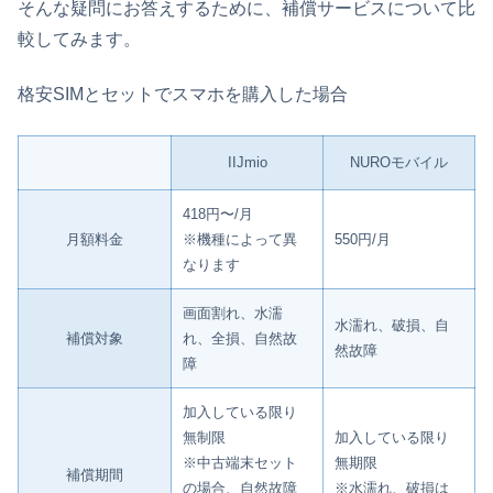
そんな疑問にお答えするために、補償サービスについて比
較してみます。
格安SIMとセットでスマホを購入した場合
IIJmio
NUROモバイル
418円〜/月
月額料金
※機種によって異
550円/月
なります
画面割れ、水濡
水濡れ、破損、自
補償対象
れ、全損、自然故
然故障
障
加入している限り
無制限
加入している限り
※中古端末セット
無期限
補償期間
の場合、自然故障
※水濡れ、破損は