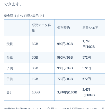
できます。
※金額はすべて税込表示です
必要データ容
個別契約
容量シェア
量
1,760
父親
3GB
990円/3GB
円/10GB
母親
3GB
990円/3GB
572円
子供
3GB
990円/3GB
572円
子供
1GB
770円/1GB
572円
3,476
合計
10GB
3,740円/10GB
円/10GB