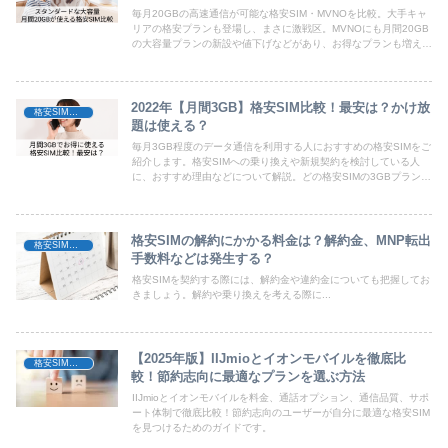
毎月20GBの高速通信が可能な格安SIM・MVNOを比較。大手キャ
リアの格安プランも登場し、まさに激戦区。MVNOにも月間20GB
の大容量プランの新設や値下げなどがあり、お得なプランも増えて
います。この記事では格安SIM・格安プランの20GB〜25GBを比
較しています。
2022年【月間3GB】格安SIM比較！最安は？かけ放
格安SIM比較
題は使える？
毎月3GB程度のデータ通信を利用する人におすすめの格安SIMをご
紹介します。格安SIMへの乗り換えや新規契約を検討している人
に、おすすめ理由などについて解説。どの格安SIMの3GBプランを
選べばいいかわからない、を解決します。
格安SIMの解約にかかる料金は？解約金、MNP転出
格安SIMの選び方
手数料などは発生する？
格安SIMを契約する際には、解約金や違約金についても把握してお
きましょう。解約や乗り換えを考える際に...
【2025年版】IIJmioとイオンモバイルを徹底比
格安SIM比較
較！節約志向に最適なプランを選ぶ方法
IIJmioとイオンモバイルを料金、通話オプション、通信品質、サポ
ート体制で徹底比較！節約志向のユーザーが自分に最適な格安SIM
を見つけるためのガイドです。