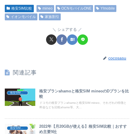
格安SIM比較
mineo
OCNモバイルONE
Y!mobile
イオンモバイル
家族割引
シェアする
cocosasu
関連記事
格安プランahamoと格安SIM mineoのDプランを比
格安SIM比較
較
ドコモの格安プランahamoと格安SIM mineo、それぞれの特徴と
料金などを比較ahamo等、大...
2022年【月20GBが使える】格安SIM比較｜おすす
格安SIM比較
め主要9社