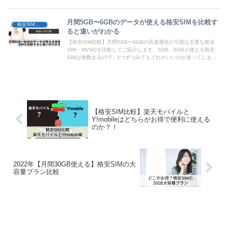
月間5GB〜6GBのデータが使える格安SIMを比較す
格安SIM比較
ると違いがわかる
【格安SIM比較】月間5GB〜6GBの高速通信が可能な主要な格安
SIM・MVNOを比較してご紹介します。5GB、6GBが使える格安
SIMは複数あるので、1つずつみてもどれがいいのか迷ってしまう
のではないでしょうか。この記事では、主要な人気格安SIMで
5GB、6GBのプランを展開している格安SIMを比較。並べて比較し
てみると料金や特徴など、違いがわかりやすくなり、自分にぴった
りの格安SIMを選びやすくなります。
【格安SIM比較】楽天モバイルと
Y!mobileはどちらがお得で便利に使える
のか？！
2022年【月間30GB使える】格安SIMの大
容量プラン比較