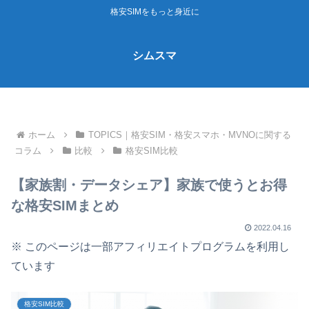
格安SIMをもっと身近に
シムスマ
ホーム
TOPICS｜格安SIM・格安スマホ・MVNOに関する
コラム
比較
格安SIM比較
【家族割・データシェア】家族で使うとお得
な格安SIMまとめ
2022.04.16
※ このページは一部アフィリエイトプログラムを利用し
ています
格安SIM比較