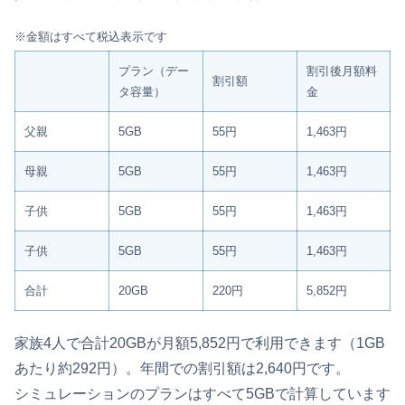
※金額はすべて税込表示です
プラン（デー
割引後月額料
割引額
タ容量）
金
父親
5GB
55円
1,463円
母親
5GB
55円
1,463円
子供
5GB
55円
1,463円
子供
5GB
55円
1,463円
合計
20GB
220円
5,852円
家族4人で合計20GBが月額5,852円で利用できます（1GB
あたり約292円）。年間での割引額は2,640円です。
シミュレーションのプランはすべて5GBで計算しています