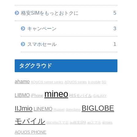
格安SIMをもっとおトクに
5
キャンペーン
3
スマホセール
1
タグクラウド
ahamo
AQUOS sense series
AQUOS series
b-mobile
5G
mineo
LIBMO
iPhone
HISモバイル
GALAXY
BIGLOBE
IIJmio
LINEMO
Huawei
donedone
モバイル
docomoスマホ
au格安SIM
auスマホ
arrows
AQUOS PHONE