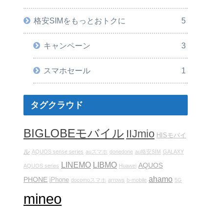
格安SIMをもっとおトクに
5
キャンペーン
3
スマホセール
1
タグクラウド
BIGLOBEモバイル
IIJmio
HISモバイ
ル
AQUOS sense series
auスマホ
donedone
au格安SIM
GALAXY
LINEMO
LIBMO
AQUOS
AQUOS series
Huawei
ahamo
PHONE
iPhone
docomoスマホ
arrows
b-mobile
5G
mineo