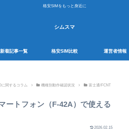
格安SIMをもっと身近に
シムスマ
新着記事一覧
格安SIM比較
運営者情報
NOに関するコラム
機種別動作確認状況
富士通/FCNT
ートフォン（F-42A）で使える
2026.02.15