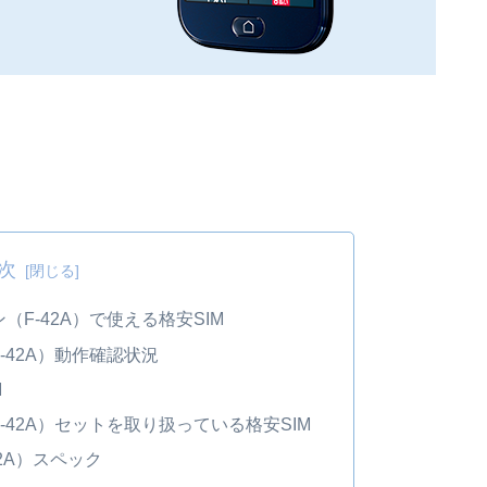
次
F-42A）で使える格安SIM
-42A）動作確認状況
M
42A）セットを取り扱っている格安SIM
2A）スペック