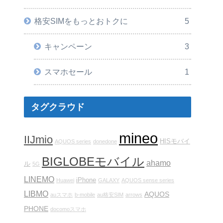
格安SIMをもっとおトクに
5
キャンペーン
3
スマホセール
1
タグクラウド
mineo
IIJmio
HISモバイ
AQUOS series
donedone
BIGLOBEモバイル
ahamo
ル
5G
LINEMO
iPhone
Huawei
GALAXY
AQUOS sense series
LIBMO
AQUOS
auスマホ
b-mobile
au格安SIM
arrows
PHONE
docomoスマホ