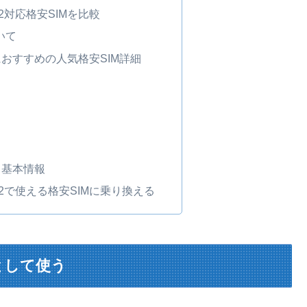
SOV32対応格安SIMを比較
いて
OV32におすすめの人気格安SIM詳細
32 基本情報
 SOV32で使える格安SIMに乗り換える
マホとして使う