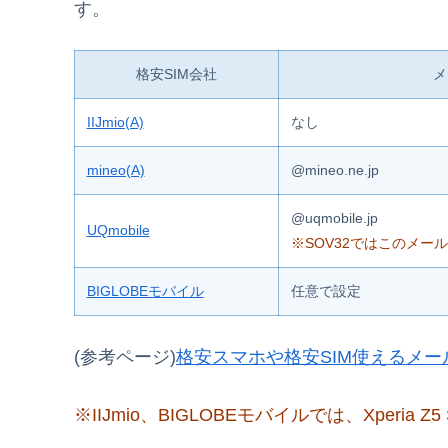
す。
格安SIM会社
メ
IIJmio(A)
なし
mineo(A)
@mineo.ne.jp
@uqmobile.jp
UQmobile
※SOV32ではこのメー
BIGLOBEモバイル
任意で設定
(参考ページ)
格安スマホや格安SIM使えるメー
※IIJmio、BIGLOBEモバイルでは、Xperi