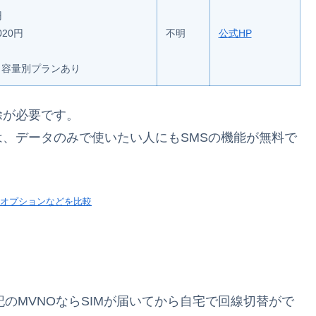
円
020円
不明
公式HP
タ容量別プランあり
ク解除が必要です。
IMの特徴は、データのみで使いたい人にもSMSの機能が無料で
やオプションなどを比較
合、上記のMVNOならSIMが届いてから自宅で回線切替がで