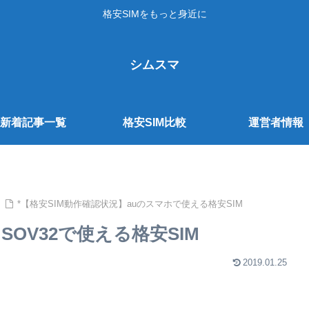
格安SIMをもっと身近に
シムスマ
新着記事一覧
格安SIM比較
運営者情報
*【格安SIM動作確認状況】auのスマホで使える格安SIM
5 SOV32で使える格安SIM
2019.01.25