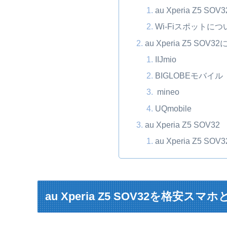
au Xperia Z5 
Wi-Fiスポットにつ
au Xperia Z5 S
IIJmio
BIGLOBEモバイル
mineo
UQmobile
au Xperia Z5 SOV
au Xperia Z5
au Xperia Z5 SOV32を格安ス