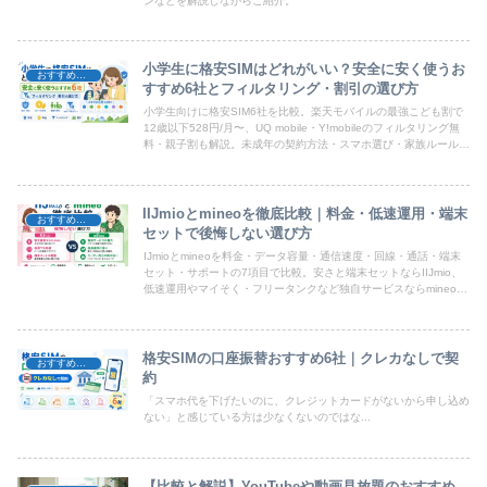
ンなどを解説しながらご紹介。
小学生に格安SIMはどれがいい？安全に安く使うお
おすすめ格安SIM
すすめ6社とフィルタリング・割引の選び方
小学生向けに格安SIM6社を比較。楽天モバイルの最強こども割で
12歳以下528円/月〜、UQ mobile・Y!mobileのフィルタリング無
料・親子割も解説。未成年の契約方法・スマホ選び・家族ルール作
りまで保護者向けにまとめました。
IIJmioとmineoを徹底比較｜料金・低速運用・端末
おすすめ格安SIM
セットで後悔しない選び方
IJmioとmineoを料金・データ容量・通信速度・回線・通話・端末
セット・サポートの7項目で比較。安さと端末セットならIIJmio、
低速運用やマイそく・フリータンクなど独自サービスならmineoが
おすすめ。あなたに合う選び方を解説します。
格安SIMの口座振替おすすめ6社｜クレカなしで契
おすすめ格安SIM
約
「スマホ代を下げたいのに、クレジットカードがないから申し込め
ない」と感じている方は少なくないのではな...
【比較と解説】YouTubeや動画見放題のおすすめ