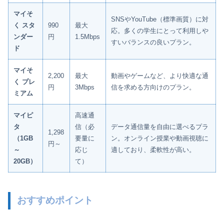
マイそ
SNSやYouTube（標準画質）に対
く スタ
990
最大
応。多くの学生にとって利用しや
ンダー
円
1.5Mbps
すいバランスの良いプラン。
ド
マイそ
2,200
最大
動画やゲームなど、より快適な通
く プレ
円
3Mbps
信を求める方向けのプラン。
ミアム
マイピ
高速通
タ
信（必
データ通信量を自由に選べるプラ
1,298
（1GB
要量に
ン。オンライン授業や動画視聴に
円～
～
応じ
適しており、柔軟性が高い。
20GB）
て）
おすすめポイント