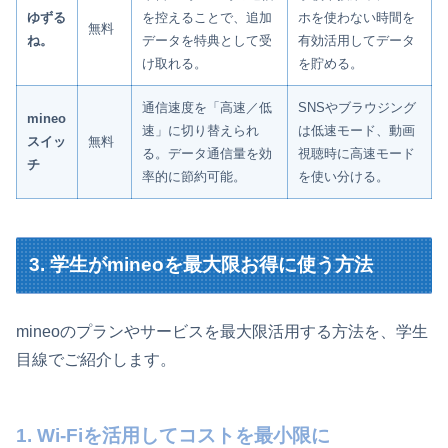
ゆずる
を控えることで、追加
ホを使わない時間を
無料
ね。
データを特典として受
有効活用してデータ
け取れる。
を貯める。
通信速度を「高速／低
SNSやブラウジング
mineo
速」に切り替えられ
は低速モード、動画
スイッ
無料
る。データ通信量を効
視聴時に高速モード
チ
率的に節約可能。
を使い分ける。
3. 学生がmineoを最大限お得に使う方法
mineoのプランやサービスを最大限活用する方法を、学生
目線でご紹介します。
1. Wi-Fiを活用してコストを最小限に