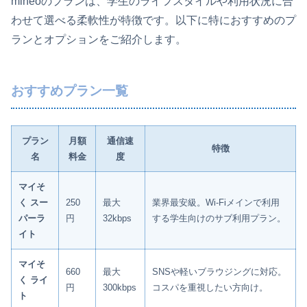
mineoのプランは、学生のライフスタイルや利用状況に合
わせて選べる柔軟性が特徴です。以下に特におすすめのプ
ランとオプションをご紹介します。
おすすめプラン一覧
プラン
月額
通信速
特徴
名
料金
度
マイそ
く スー
250
最大
業界最安級。Wi-Fiメインで利用
パーラ
円
32kbps
する学生向けのサブ利用プラン。
イト
マイそ
660
最大
SNSや軽いブラウジングに対応。
く ライ
円
300kbps
コスパを重視したい方向け。
ト