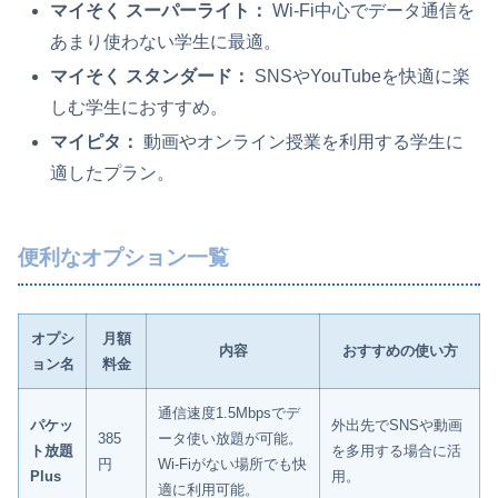
マイそく スーパーライト：
Wi-Fi中心でデータ通信を
あまり使わない学生に最適。
マイそく スタンダード：
SNSやYouTubeを快適に楽
しむ学生におすすめ。
マイピタ：
動画やオンライン授業を利用する学生に
適したプラン。
便利なオプション一覧
オプシ
月額
内容
おすすめの使い方
ョン名
料金
通信速度1.5Mbpsでデ
パケッ
外出先でSNSや動画
385
ータ使い放題が可能。
ト放題
を多用する場合に活
円
Wi-Fiがない場所でも快
Plus
用。
適に利用可能。