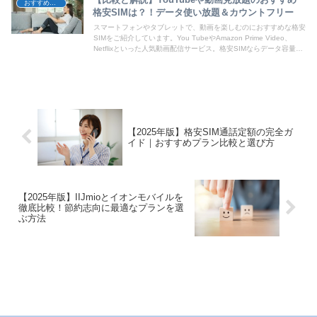
おすすめ格安SIM
格安SIMは？！データ使い放題＆カウントフリー
スマートフォンやタブレットで、動画を楽しむのにおすすめな格安
SIMをご紹介しています。You TubeやAmazon Prime Video、
Netflixといった人気動画配信サービス。格安SIMならデータ容量を
気にせず見放題を実現できます。
【2025年版】格安SIM通話定額の完全ガ
イド｜おすすめプラン比較と選び方
【2025年版】IIJmioとイオンモバイルを
徹底比較！節約志向に最適なプランを選
ぶ方法