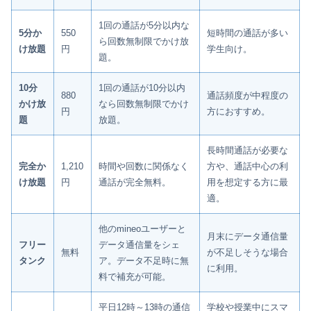
1回の通話が5分以内な
5分か
550
短時間の通話が多い
ら回数無制限でかけ放
け放題
円
学生向け。
題。
10分
1回の通話が10分以内
880
通話頻度が中程度の
かけ放
なら回数無制限でかけ
円
方におすすめ。
題
放題。
長時間通話が必要な
完全か
1,210
時間や回数に関係なく
方や、通話中心の利
け放題
円
通話が完全無料。
用を想定する方に最
適。
他のmineoユーザーと
月末にデータ通信量
フリー
データ通信量をシェ
無料
が不足しそうな場合
タンク
ア。データ不足時に無
に利用。
料で補充が可能。
平日12時～13時の通信
学校や授業中にスマ