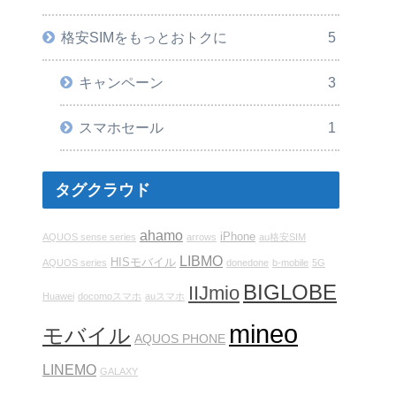
格安SIMをもっとおトクに
5
キャンペーン
3
スマホセール
1
タグクラウド
ahamo
iPhone
AQUOS sense series
arrows
au格安SIM
LIBMO
HISモバイル
AQUOS series
donedone
b-mobile
5G
BIGLOBE
IIJmio
Huawei
docomoスマホ
auスマホ
mineo
モバイル
AQUOS PHONE
LINEMO
GALAXY