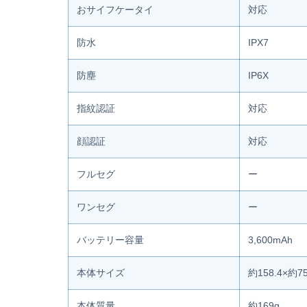
おサイフケータイ
対応
防水
IPX7
防塵
IP6X
指紋認証
対応
顔認証
対応
フルセグ
ー
ワンセグ
ー
バッテリー容量
3,600mAh
本体サイズ
約158.4×約7
本体質量
約169g