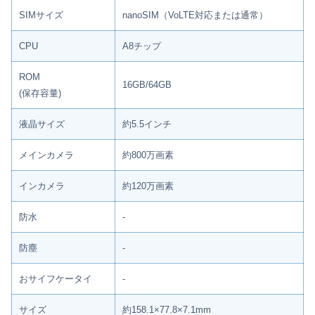
SIMサイズ
nanoSIM（VoLTE対応または通常）
CPU
A8チップ
ROM
16GB/64GB
(保存容量)
液晶サイズ
約5.5インチ
メインカメラ
約800万画素
インカメラ
約120万画素
防水
‐
防塵
‐
おサイフケータイ
‐
サイズ
約158.1×77.8×7.1mm