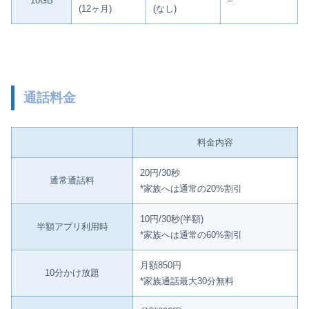
10GB
–
(12ヶ月)
(なし)
通話料金
料金内容
20円/30秒
通常通話料
*家族へは通常の20%割引
10円/30秒(半額)
半額アプリ利用時
*家族へは通常の60%割引
月額850円
10分かけ放題
*家族通話最大30分無料