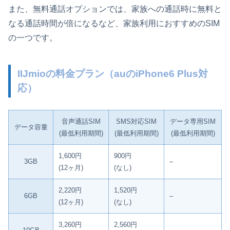
また、無料通話オプションでは、家族への通話時に無料と
なる通話時間が倍になるなど、家族利用におすすめのSIM
の一つです。
IIJmioの料金プラン（auのiPhone6 Plus対
応）
音声通話SIM
SMS対応SIM
データ専用SIM
データ容量
(最低利用期間)
(最低利用期間)
(最低利用期間)
1,600円
900円
3GB
–
(12ヶ月)
(なし)
2,220円
1,520円
6GB
–
(12ヶ月)
(なし)
3,260円
2,560円