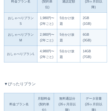
料金プラン名
(契約単
通話定額
(26ヶ月目以
位)
降)
おしゃべりプラン
1,980円〜
5分かけ放
2GB
S
(2年ごと)
題
(1GB)
おしゃべりプラン
2,980円〜
5分かけ放
6GB
M
(2年ごと)
題
(3GB)
4,980円〜
5分かけ放
14GB
おしゃべりプランL
(2年ごと)
題
(7GB)
▼ぴったりプラン
月額料金
無料通話分
データ容量
料金プラン名
(契約単
(26ヶ月目以
(26ヶ月目以
位)
降)
降)