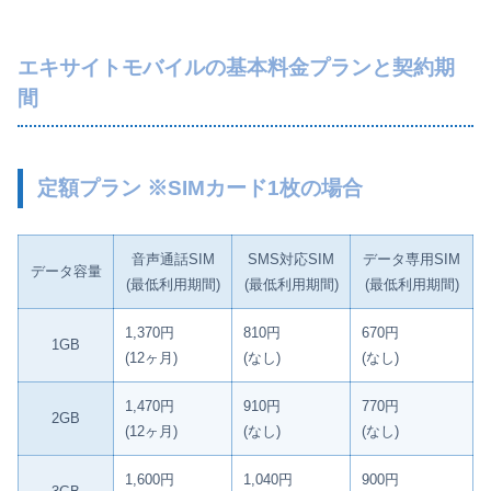
エキサイトモバイルの基本料金プランと契約期
間
定額プラン ※SIMカード1枚の場合
音声通話SIM
SMS対応SIM
データ専用SIM
データ容量
(最低利用期間)
(最低利用期間)
(最低利用期間)
1,370円
810円
670円
1GB
(12ヶ月)
(なし)
(なし)
1,470円
910円
770円
2GB
(12ヶ月)
(なし)
(なし)
1,600円
1,040円
900円