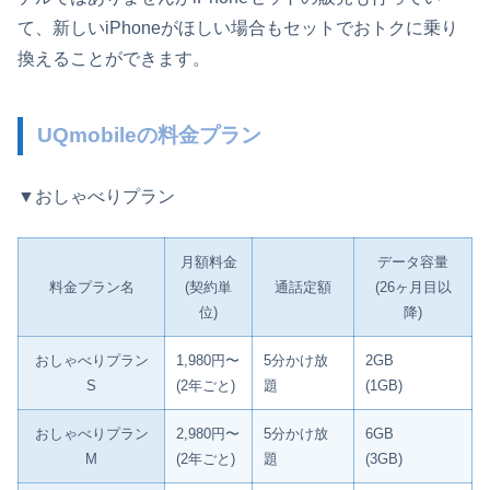
て、新しいiPhoneがほしい場合もセットでおトクに乗り
換えることができます。
UQmobileの料金プラン
▼おしゃべりプラン
月額料金
データ容量
料金プラン名
(契約単
通話定額
(26ヶ月目以
位)
降)
おしゃべりプラン
1,980円〜
5分かけ放
2GB
S
(2年ごと)
題
(1GB)
おしゃべりプラン
2,980円〜
5分かけ放
6GB
M
(2年ごと)
題
(3GB)