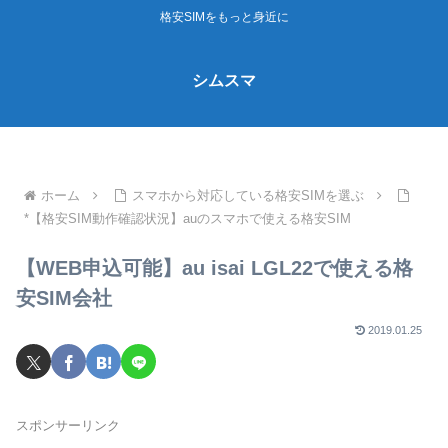
格安SIMをもっと身近に
シムスマ
ホーム
スマホから対応している格安SIMを選ぶ
*【格安SIM動作確認状況】auのスマホで使える格安SIM
【WEB申込可能】au isai LGL22で使える格
安SIM会社
2019.01.25
スポンサーリンク