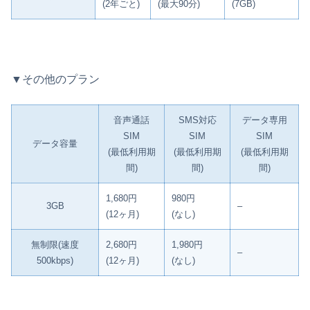
(2年ごと)
(最大90分)
(7GB)
▼その他のプラン
音声通話
SMS対応
データ専用
SIM
SIM
SIM
データ容量
(最低利用期
(最低利用期
(最低利用期
間)
間)
間)
1,680円
980円
3GB
–
(12ヶ月)
(なし)
無制限(速度
2,680円
1,980円
–
500kbps)
(12ヶ月)
(なし)