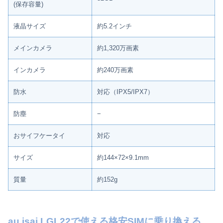
(保存容量)
液晶サイズ
約5.2インチ
メインカメラ
約1,320万画素
インカメラ
約240万画素
防水
対応（IPX5/IPX7）
防塵
−
おサイフケータイ
対応
サイズ
約144×72×9.1mm
質量
約152g
au isai LGL22で使える格安SIMに乗り換える