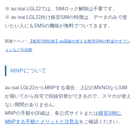
※ au isai LGL22では、SIMロック解除は不要です。
※ au isai LGL22向け格安SIMの特徴は、データのみで使
いたい人にもSMSの機能が無料でついてきます。
関連ページ：
【格安SIM比較】au回線が使える格安SIMの料金やオプシ
ョンなどを比較
MNPについて
au isai LGL22からMNPする場合、上記のMVNOならSIM
が届いてから自宅で回線切替ができるので、スマホが使え
ない期間がありません。
MNPの手順や詳細は、各公式サイトまたは
格安SIMに
MNPする手順とメリットと注意点
をご確認ください。