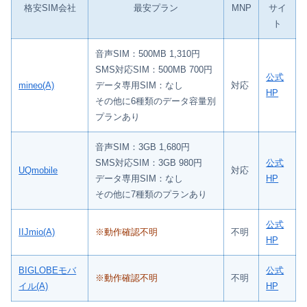
格安SIM会社
最安プラン
MNP
サイ
ト
音声SIM：500MB 1,310円
SMS対応SIM：500MB 700円
公式
mineo(A)
データ専用SIM：なし
対応
HP
その他に6種類のデータ容量別
プランあり
音声SIM：3GB 1,680円
SMS対応SIM：3GB 980円
公式
UQmobile
対応
データ専用SIM：なし
HP
その他に7種類のプランあり
公式
IIJmio(A)
※動作確認不明
不明
HP
BIGLOBEモバ
公式
※動作確認不明
不明
イル(A)
HP